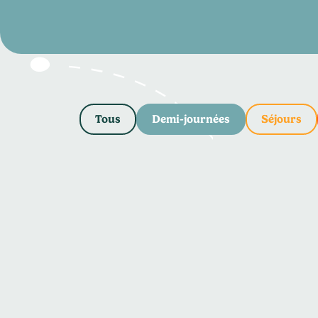
Tous
Demi-journées
Séjours
Randonnée en direction
du Pic de Bertagne
48 €