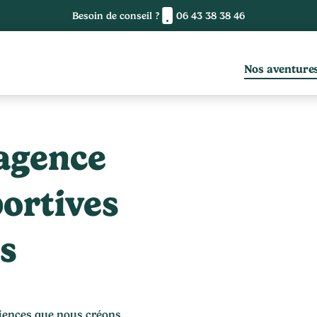
Besoin de conseil ?
06 43 38 38 46
Nos aventure
agence
ortives
s
riences que nous créons,