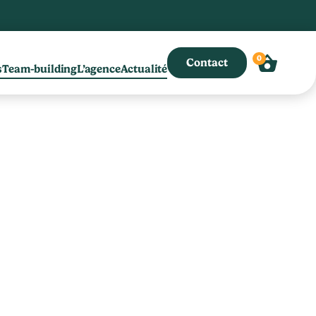
0
Contact
s
Team-building
L’agence
Actualité