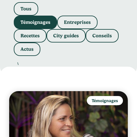
Tous
Témoignages
Entreprises
Recettes
City guides
Conseils
Actus
Témoignages