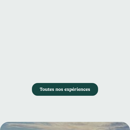
Demi-journées
Nombre de jours
Places restantes
1/2 (fin aux alentours de 14h)
11
/
14
Activité(s)
Randonnée, pique-nique
Dates
Voir
Dimanche 6 septembre
Toutes nos expériences