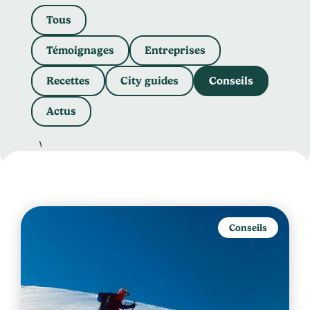
Tous
Témoignages
Entreprises
Recettes
City guides
Conseils
Actus
Conseils