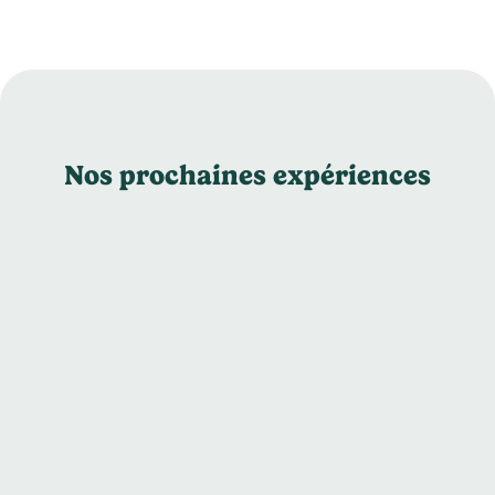
Nos prochaines expériences
Dévoluy : l'automne au cœur
des petites Dolomites
françaises