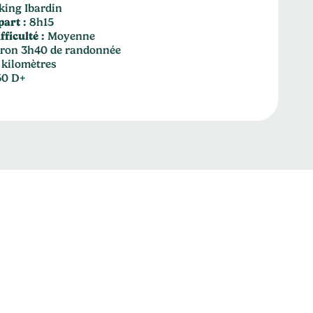
king Ibardin
art :
8h15
fficulté :
Moyenne
ron 3h40 de randonnée
 kilomètres
50 D+