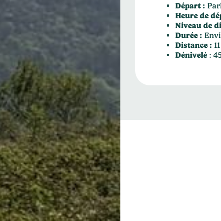
Départ :
Par
Heure de dép
Niveau de di
Durée :
Envi
Distance :
11
Dénivelé
: 4