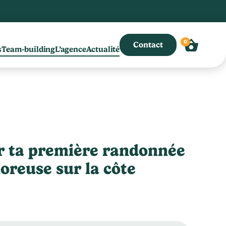
0
Contact
s
Team-building
L’agence
Actualité
r ta première randonnée
oreuse sur la côte