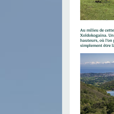
Au milieu de cette
Xoldokogaina. Un 
hauteurs, où l’on 
simplement être l