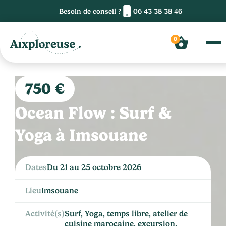
Besoin de conseil ?
06 43 38 38 46
Réserver
0
750 €
Ocean Flow : Surf &
Yoga à Imsouane
Dates
Du 21 au 25 octobre 2026
Lieu
Imsouane
Activité(s)
Surf, Yoga, temps libre, atelier de
cuisine marocaine, excursion,